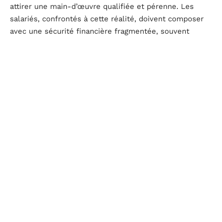
attirer une main-d’œuvre qualifiée et pérenne. Les
salariés, confrontés à cette réalité, doivent composer
avec une sécurité financière fragmentée, souvent
inadaptée aux aléas de la vie professionnelle et
personnelle. La précarité de l’emploi, associée à
l’utilisation du CESU, s’illustre par des contrats de
travail éphémères, une instabilité des revenus et une
difficulté à se projeter dans un avenir professionnel
sécurisé.
Ajoutons à cela que le CESU ne couvre pas l’ensemble
des secteurs d’activité.
Les secteurs non couverts
,
comme le bâtiment, restent en marge de ce dispositif,
limitant de facto le champ des prestations et des
protections sociales liées. Cette limitation sectorielle
questionne l’universalité du dispositif et son aptitude à
répondre aux divers besoins des particuliers
employeurs.