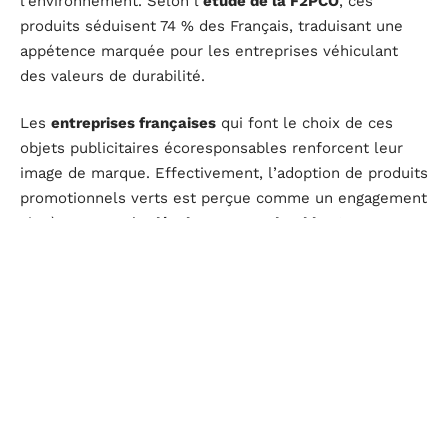
l’environnement. Selon l’
étude de la F2PCO
, ces
produits séduisent 74 % des Français, traduisant une
appétence marquée pour les entreprises véhiculant
des valeurs de durabilité.
Les
entreprises françaises
qui font le choix de ces
objets publicitaires écoresponsables renforcent leur
image de marque. Effectivement, l’adoption de produits
promotionnels verts est perçue comme un engagement
sincère envers le
développement durable
. Cette
démarche se répercute positivement sur la réputation
de l’entreprise, qui se distingue par son sens de la
responsabilité sociale et environnementale.
Les
fabricants de produits éco-responsables en France
offrent une large palette d’objets publicitaires qui
allient esthétique et respect de l’environnement. En
optant pour des fabricants locaux, les entreprises
renforcent l’aspect authentique et responsable de leur