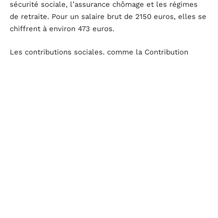
sécurité sociale, l’assurance chômage et les régimes
de retraite. Pour un salaire brut de 2150 euros, elles se
chiffrent à environ 473 euros.
Les contributions sociales, comme la Contribution
Sociale Généralisée (CSG) et la Contribution pour le
Remboursement de la Dette Sociale (CRDS), sont aussi
prélevées. Avec des taux respectifs de 9,2 % et 0,5 %,
ces contributions s’élèvent à environ 206 euros.
L’impôt sur le revenu, désormais prélevé à la source,
ajuste directement le salaire net perçu. Le taux de
prélèvement varie en fonction des revenus et de la
situation familiale. Pour un taux moyen de 10 %, cela se
traduit par une déduction de 215 euros sur un salaire
brut de 2150 euros.
Cotisations sociales
: 473 euros