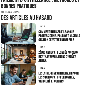
Paiement d’un freelance : méthodes et
bonnes pratiques
10 mars 2026
Des articles au hasard
B2B
Comment utiliser Filbanque
professionnel pour optimiser la
gestion de votre entreprise
B2B
Zôdio Angers : plongée au cœur
des transformations signées
Alinea
B2B
Lesentreprisesfrenchy.fr pour
les startups : opportunités,
visibilité et clients