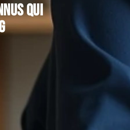
nnus qui
g