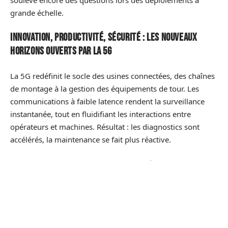
grande échelle.
Innovation, productivité, sécurité : les nouveaux
horizons ouverts par la 5G
La 5G redéfinit le socle des usines connectées, des chaînes
de montage à la gestion des équipements de tour. Les
communications à faible latence rendent la surveillance
instantanée, tout en fluidifiant les interactions entre
opérateurs et machines. Résultat : les diagnostics sont
accélérés, la maintenance se fait plus réactive.
L’adoption massive de l’
IoT
joue ici un rôle central. Des
capteurs discrets, intégrés à chaque étape du process,
remontent des données en temps réel. Les responsables
de production peuvent anticiper un incident avant même
qu’il ne se produise. La productivité s’envole, la gestion des
ressources devient chirurgicale, les marges de manœuvre