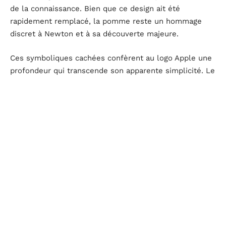
de la connaissance. Bien que ce design ait été
rapidement remplacé, la pomme reste un hommage
discret à Newton et à sa découverte majeure.
Ces symboliques cachées confèrent au logo Apple une
profondeur qui transcende son apparente simplicité. Le
logo est ainsi devenu un emblème de la
science
, de la
technologie
et de l’innovation.