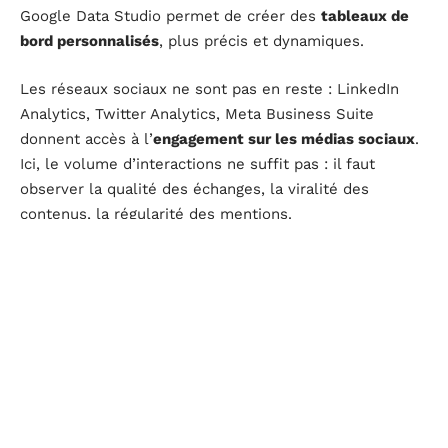
Google Data Studio permet de créer des
tableaux de
bord personnalisés
, plus précis et dynamiques.
Les réseaux sociaux ne sont pas en reste : LinkedIn
Analytics, Twitter Analytics, Meta Business Suite
donnent accès à l’
engagement sur les médias sociaux
.
Ici, le volume d’interactions ne suffit pas : il faut
observer la qualité des échanges, la viralité des
contenus, la régularité des mentions.
Les outils de marketing automation (HubSpot, Marketo,
Pardot) croisent données comportementales et
historiques clients. Ils facilitent l’analyse des
campagnes, du lead nurturing à la fidélisation. Cette
approche décloisonne les données, aligne marketing et
commercial, et suit en continu les progrès vers les
objectifs.