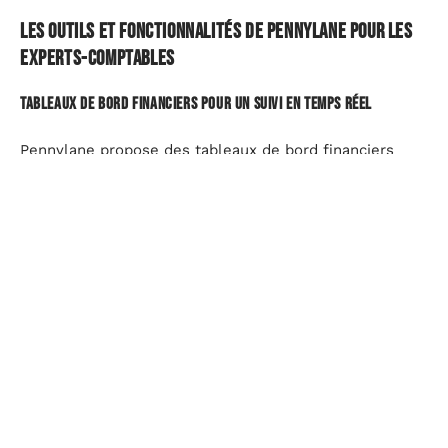
Les outils et fonctionnalités de pennylane pour les
experts-comptables
Tableaux de bord financiers pour un suivi en temps réel
Pennylane propose des tableaux de bord financiers
interactifs qui offrent une vue d’ensemble des
performances de l’entreprise. Ces outils de
visualisation permettent aux experts-comptables et à
leurs clients de suivre les indicateurs clés de
performance (KPI) et de prendre des décisions
informées basées sur des données actuelles.
Gestion des documents et partage facilité
La gestion des documents est simplifiée grâce à la
centralisation des informations sur la plateforme
Pennylane. Les experts-comptables peuvent