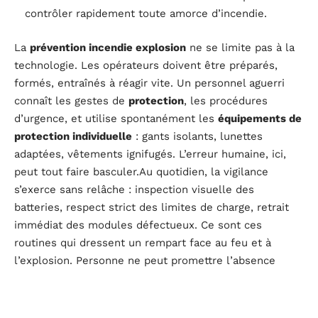
contrôler rapidement toute amorce d’incendie.
La
prévention incendie explosion
ne se limite pas à la
technologie. Les opérateurs doivent être préparés,
formés, entraînés à réagir vite. Un personnel aguerri
connaît les gestes de
protection
, les procédures
d’urgence, et utilise spontanément les
équipements de
protection individuelle
: gants isolants, lunettes
adaptées, vêtements ignifugés. L’erreur humaine, ici,
peut tout faire basculer.Au quotidien, la vigilance
s’exerce sans relâche : inspection visuelle des
batteries, respect strict des limites de charge, retrait
immédiat des modules défectueux. Ce sont ces
routines qui dressent un rempart face au feu et à
l’explosion. Personne ne peut promettre l’absence
totale de risque, mais chaque étape structurée dans la
gestion batteries lithium
réduit la probabilité d’un
incident majeur.