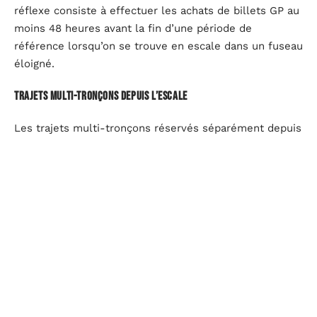
réflexe consiste à effectuer les achats de billets GP au
moins 48 heures avant la fin d’une période de
référence lorsqu’on se trouve en escale dans un fuseau
éloigné.
Trajets multi-tronçons depuis l’escale
Les trajets multi-tronçons réservés séparément depuis
une escale internationale posent un autre problème :
chaque tronçon peut consommer un quota distinct. Une
évolution récente permet le décompte d’un seul quota
partenaire ou parent pour ces trajets, mais le
traitement reste manuel via l’assistance GPNet. Depuis
une escale, joindre cette assistance peut prendre plus
de temps qu’en France, il faut anticiper.