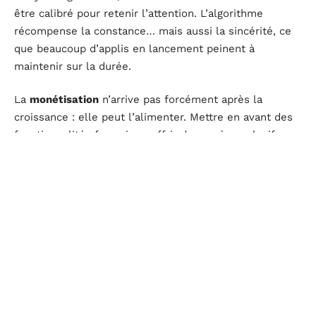
être calibré pour retenir l’attention. L’algorithme
récompense la constance… mais aussi la sincérité, ce
que beaucoup d’applis en lancement peinent à
maintenir sur la durée.
La
monétisation
n’arrive pas forcément après la
croissance : elle peut l’alimenter. Mettre en avant des
fonctionnalités freemium, offrir des accès exclusifs ou
des offres limitées donne envie aux premiers
utilisateurs de s’impliquer, de partager, de s’approprier
le produit. Les mécaniques de parrainage couplées à
une animation soignée de la
communauté
créent des
cercles vertueux de recommandation.
Du côté des
applications mobiles
, chaque détail de
l’expérience joue. Un onboarding fluide, une navigation
limpide, des notifications utiles et jamais
envahissantes : tout ce qui freine ralentit la