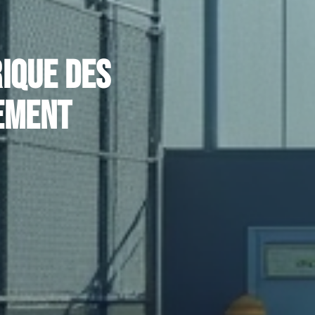
ique des
cement