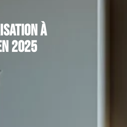
isation à
en 2025