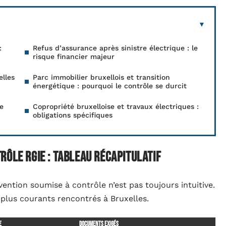
:
Refus d’assurance après sinistre électrique : le
risque financier majeur
elles
Parc immobilier bruxellois et transition
énergétique : pourquoi le contrôle se durcit
e
Copropriété bruxelloise et travaux électriques :
obligations spécifiques
rôle RGIE : tableau récapitulatif
rvention soumise à contrôle n’est pas toujours intuitive.
 plus courants rencontrés à Bruxelles.
e
Documents exigés